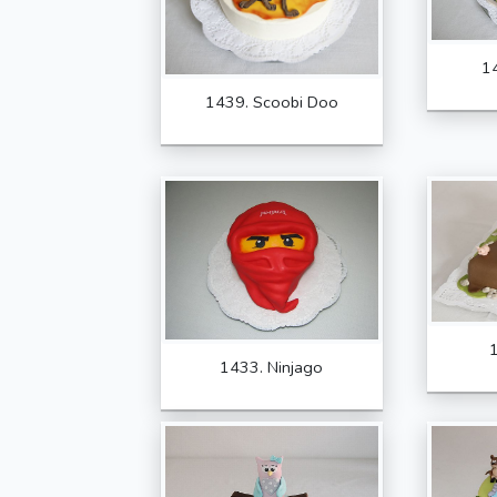
14
1439. Scoobi Doo
1
1433. Ninjago