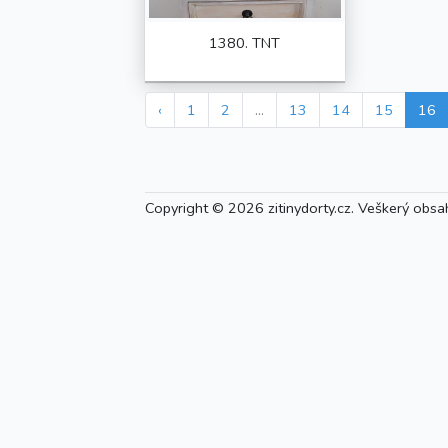
1380. TNT
‹
1
2
...
13
14
15
16
Copyright © 2026 zitinydorty.cz. Veškerý obsa