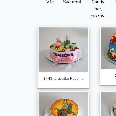
Vše
Svatební
Candy
bar,
cukroví
1442. prasátko Peppina