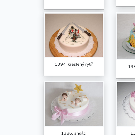
1394. kreslený rytíř
13
1386. andílci
13