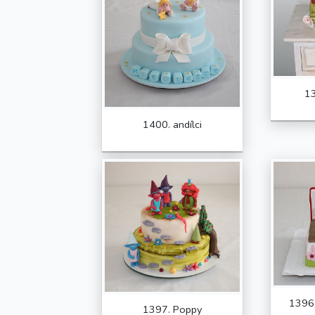
13
1400. andílci
1396.
1397. Poppy